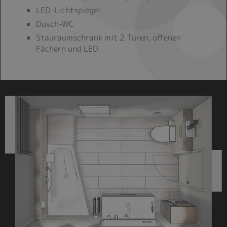
LED-Lichtspiegel
Dusch-WC
Stauraumschrank mit 2 Türen, offenen
Fächern und LED