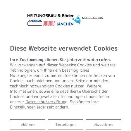
Diese Webseite verwendet Cookies
Ihre Zustimmung können Sie jederzeit widerrufen.
Wir verwenden auf dieser Webseite Cookies und weitere
Technologien, um Ihnen ein bestmögliches
Nutzungserlebnis zu bieten. Sie können das Setzen von
Barrierefreiheitserklärung
Cookies auch ablehnen und unsere Seite nur mit den
technisch notwendigen Cookies nutzen. Weitere
Informationen, sowie eine detaillierte Übersicht der
HEIZUNGSBAU & Bäder Andreas Jänchen bemüht sich,
Cookies und eingesetzten Technologien finden Sie in
ihre Website im Einklang mit dem
unserer
Datenschutzerklärung
. Sie können Ihre
Barrierefreiheitsstärkungsgesetz (BFSG) sowie der
Einstellungen
jederzeit ändern.
EU-Norm EN 301 549 barrierefrei zugänglich zu
machen.
Ablehnen
Ablehnen
Einstellungen
Akzeptieren