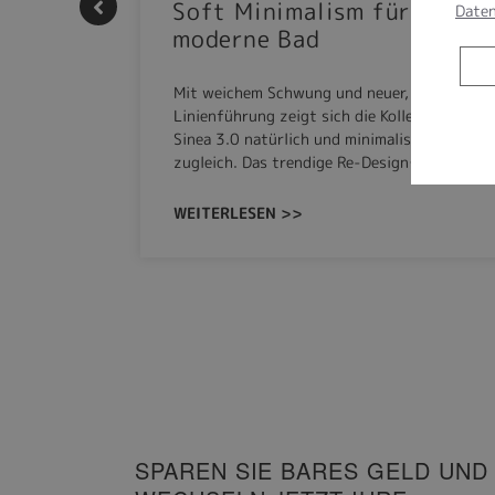
Soft Minimalism für das
Daten
moderne Bad
onskomfort
Mit weichem Schwung und neuer, markanter
 NEO
Linienführung zeigt sich die Kollektion
sowohl zum
Sinea 3.0 natürlich und minimalistisch
zugleich. Das trendige Re-Design…
WEITERLESEN >>
SPAREN SIE BARES GELD UND