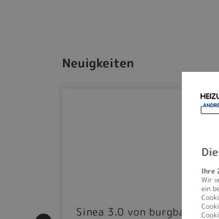
Neuigkeiten
Die
Ihre
Wir v
ein b
Cooki
Cooki
|
Sinea 3.0 von burgbad:
Cooki